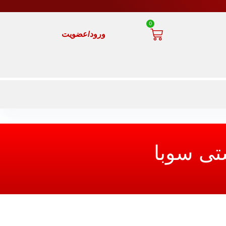
0
ورود/عضویت
تی سوبا