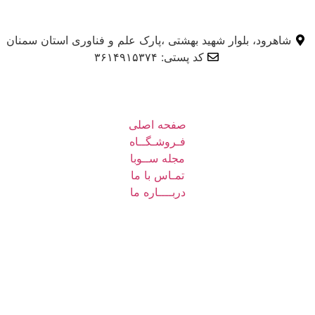
شاهرود، بلوار شهید بهشتی ،پارک علم و فناوری استان سمنان
کد پستی: ۳۶۱۴۹۱۵۳۷۴
صفحه اصلی
فـروشـگــاه
مجله ســوبا
تمـاس با ما
دربــــاره ما